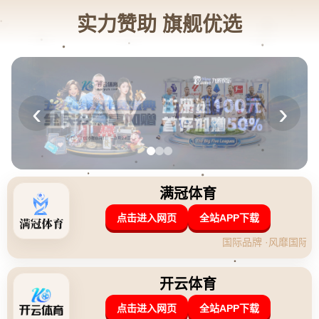
关于我们
当前位置：
首页
>
关于我们
Yabo Sports 是集体育赛事直播、新闻报道和电子娱乐于一体的综
合娱乐平台，用户可观看世界各大联赛及热门赛事，享受高清、无
延迟的直播体验。平台同时提供电竞、游戏等互动内容，满足多样
化娱乐需求。Yabo通过专业的数据系统、用户友好的界面和智能推
荐机制，为体育爱好者打造沉浸式、全场景的数字体育服务平台。
电竞网游已经成为全球最受欢迎的娱乐方式之一。本公司致力于开
发并提供高质量的电竞网游平台，旨在为全球电竞玩家创造公平、
公正的竞技环境。我们的电竞网游覆盖了多种流行游戏类型，包括
MOBA、FPS、体育竞技等，确保满足不同玩家的需求，提供全球
玩家竞技和社交的空间。我们结合最新的云计算和大数据技术，确