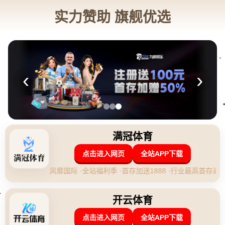
新闻中心
当前位置：
首页
>
新闻中心
曾凡博14分6籃板 周琦不在場 拉科12投1中&16分11
籃板 北京大勝寧波.
yabo亚博体育
|
2026-08-06 05:00:34
### 曾凡博闪耀全场，拉科低效难救主，北京大胜宁波
在昨晚的CBA常规赛中，北京首钢队以一场酣畅淋漓的大胜击败宁
波富邦队，为本赛季的表现再添亮眼一笔。这场比赛不仅见证了新
星**曾凡博**的高效发挥，也凸显了缺少主力球员**周琦**的情