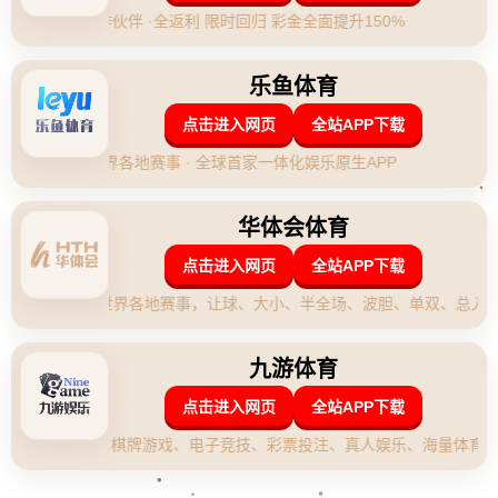
迷期待的新援如梅森·芒特（Mason Mount）、奧納納（André O
nana）等明星球員，都迎來了屬於他們的新角色。其中，芒特接過
了極具象徵意義的7號球衣，而霍伊倫德的號碼分配則仍未揭曉。
讓我們一起深入了解這次號碼選擇的背後含義，及其對曼聯的影
響。
## **芒特披上曼聯的傳奇7號：責任與榮耀**
曼聯7號球衣無疑是隊史上最具文化象徵意義的存在，從喬治·貝斯
特（George Best），到坎通納（Eric Cantona），再到C羅（Cris
tiano Ronaldo），這個號碼代表著超乎常人的天賦、肩負球隊重
任的信心和贏得比賽的決心。如今，芒特擔當起穿著這件球衣的使
命，顯示出俱樂部對他的期待。
作為切爾西青訓出身的核心球員，芒特在2023年夏天以高價轉會曼
聯。他的技術能力、全能中場角色以及臨場表現使他成為曼聯新賽
季的重要支柱。**選擇將7號授予芒特，不僅意味著榮譽，還展現
曼聯高層對他在未來扮演核心角色的信心。**然而，這份期待也伴
隨著壓力，和以往的7號球員需要在比賽中為球迷帶來更多靈感一
樣，芒特需要證明自己值得這件球衣的分量。
## **門將奧納納的24號：隱藏的深層意義**
相比芒特的7號，門將奧納納的24號顯得低調許多。然而，對門將
這一特殊位置來說，號碼的象徵意義並不如個人能力來得關鍵。奧
納納作為2023年曼聯重要的守門員引援，是俱樂部定下的未來長期