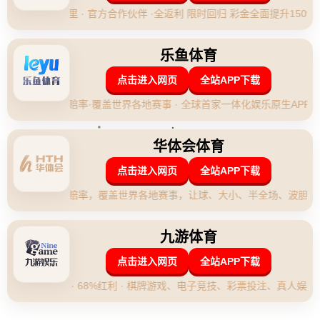
### 法甲豪门的统治力
巴黎圣日耳曼（PSG）在法甲中的统治地位依旧强势，其凭借强大
的攻击力和稳固的防守，稳居**积分榜**前列。梅西、姆巴佩和内
马尔的妖艳组合继续在赛场上展现出色的状态，他们的个人能力经
常能在关键时刻决定比赛的走向。例如，梅西在多场比赛中取得关
键进球，帮助球队逆转局势，稳固了PSG在**积分榜**上的领先位
置。
与此同时，马赛和里昂等队伍也在努力缩小与榜首的差距。马赛凭
借坚韧的防守系统，以少失球的优势在积分榜上保持竞争力。而里
昂则通过良好的中场调度和快速反击，多次在比赛中上演精彩的逆
转秀。
### 黑马的崛起
2022-2023赛季的一大看点无疑是一些所谓的“黑马”球队的出色表
现。朗斯便是其中之一。凭借年轻球员的发挥，以及教练组的战术
调整，朗斯在不少比赛中出人意料地战胜了实力更强的对手，这也
使他们在**法甲积分榜**上占据了不容忽视的位置。
摩纳哥也是值得关注的球队之一，通过大量使用新生代球员和科学
的体能管理策略，摩纳哥在赛季中期实现了不小的跃升。特别是在
对阵里尔和尼斯的比赛中，球队通过出色的防守反击战术，获得了
重要的胜利，向榜单上半区发起冲击。