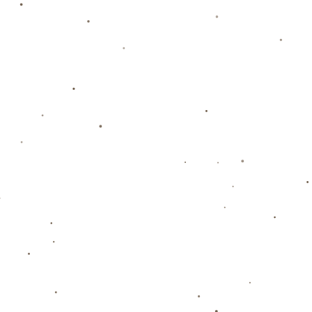
联系信息
电话：029-5446883
传真：029-5446883
E-mail：admin@event-yabosports.com
手机：13312677293
地址：宁夏回族自治区银川市灵武市灵武农场
关于我们
致力为你提供优质的产品、贴心的服务，感谢您一如既往的支持！