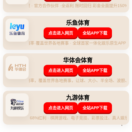
也充分反映了斯洛伐克足球的崛起和坚持，在国际足球舞台上追逐
更高的光辉。
---
### 什克里尼亚尔的“王者之路”
出生于斯洛伐克小城Žiar nad Hronom的什克里尼亚尔，用自己不
懈的努力书写了一段励志传奇。他的职业生涯可谓从平凡到非凡的
范例。起步于斯洛伐克国内联赛，他凭借突出的身体条件和防守意
识逐渐崭露头角。在转战欧洲五大联赛后，他迅速适应了更高强度
的比赛，成为国际米兰不可或缺的一员。
尤其是**2020-2021赛季随国米赢得意甲冠军**，什克里尼亚尔发
挥了至关重要的作用。他**固若金汤的防线表现令人印象深刻**，
多次在关键时刻挽救球队，这不仅巩固了他在俱乐部的核心地位，
也进一步奠定了他在斯洛伐克国家队的领袖身份。
---
### 连续四年获奖——实力和稳定性的体现
连续四年当选斯洛伐克足球先生绝非偶然，这份荣誉背后凝聚着什
克里尼亚尔的巨大付出和无可争议的实力。作为一名优秀的中后
卫，他并不仅限于抢断和解围，**他的控球能力、出色的大局观和
冷静的比赛节奏调控能力**也使他远超普通防守型球员。
在现代足球中，后卫的价值常常因射手的光环而被低估，但什克里