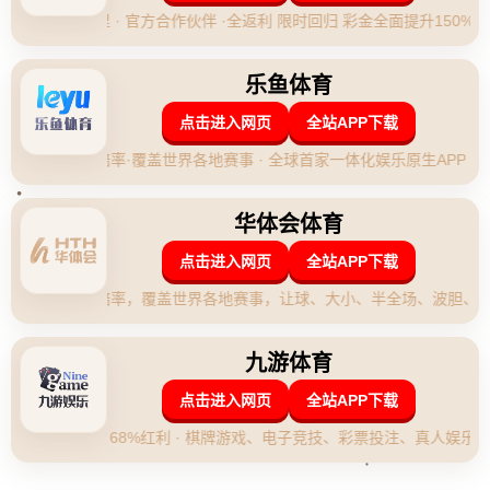
闲娱乐功能**正变得愈发重要。最近的体育赛事，更是深刻体现了
这种功能的多样性与强大影响力。本文将围绕这一主题展开，带你
感受体育带来的轻松与乐趣。
### **体育融入生活：休闲与娱乐兼得**
现代社会中，体育已经不仅仅是专业运动员的竞技舞台，更成为普
通人日常生活中的重要一部分。通过参与跑步、篮球、瑜伽等活
动，人们释放压力、维持健康；通过观看体育赛事，人们获得了情
感的共鸣和纯粹的娱乐体验。这种**双向属性**，使得体育成为一
种适合大众的休闲方式。
以刚刚结束的**亚运会乒乓球比赛**为例，无论是现场观赛者，还
是通过屏幕关注比赛的观众，都能深刻感受到这种双重乐趣。当张
本智和与中国选手的激烈对决上演时，观众们不仅因为高超的技术
而喝彩，更因为紧张的局势感受到情绪的释放。这正是体育休闲娱
乐功能的真实体现——让人们暂时忘却生活琐事，全心投入到充满
激情与乐趣的运动世界中。
### **社交与体育：休闲的独特魅力**
参与和观赏体育活动的另一个重要功能在于**社交价值**，这一点
在体育赛事中尤为突出。无论是世界级赛事如世界杯，还是地区性
的羽毛球友谊赛，都能成为人与人之间建立联系的纽带。最近备受
瞩目的**CBA赛季开幕式**便是一个典型例子。很多球迷相聚在一
起，互相交流球队战术、选手表现，借助这个平台认识新朋友，甚