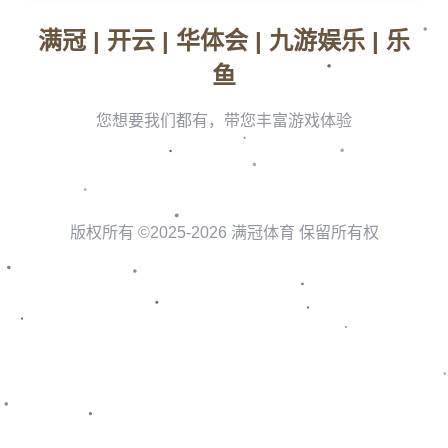
王妍雯的足球生涯始于国内，她凭借出色的技术和敏锐的场上意识
迅速崭露头角。为了进一步提升自己的水平，她选择前往法国，这
个拥有悠久足球传统的国度。**在法国，王妍雯不仅要面对语言和
文化的挑战，还要适应更高水平的比赛环境**。然而，这些困难并
没有阻挡她的步伐，反而激励她不断进步。
**适应与成长**
在法国的初期，王妍雯面临着巨大的挑战。**语言障碍**是她首先
需要克服的难题。为了更好地融入球队，她积极学习法语，并通过