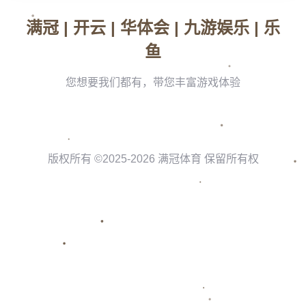
**2. 国足的适应与挑战**
艾克森的旅程并非一帆风顺。在国家队，他不仅需要适应新的战术
和队友的配合，还面临着语言以及文化的障碍。更重要的是，他还
需要在压力巨大的比赛中证明自己。尽管他的个人能力无可置疑，
但在国家队层面，与本土球员的配合依然面临挑战。
**3. 错失机会的背后原因**