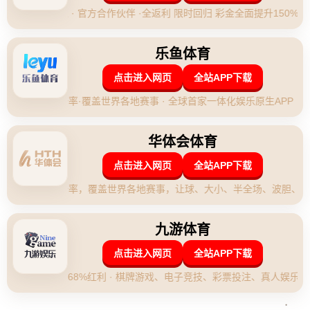
**1. 回顾艾克森的职业生涯**
艾克森，其实名叫埃尔克森，于2013年登陆中国，由**广州恒大*
*引入。而后，他迅速成为中超联赛的顶级射手，帮助球队多次获
得联赛冠军。五年后，他于2019年成为中国国家队的归化球员，成
为首位没有中国血统的国脚。对国足而言，这是一次具有里程碑意
义的尝试，而艾克森无疑是这场试验的先锋人物。