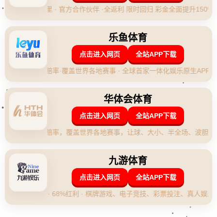
进攻受阻时，依然能凭借稳固的防守立足于不败之地？
### 稳健防守奠定胜利基石
在篮球中，**防守是一场比赛的基本功**，更是球队运转的核心。
一支优秀的队伍，绝不会只依赖进攻端的火力输出。试想，当对手
的防守策略足以遏制顶尖得分手时，如果没有坚韧的防守来抵御对
手的攻势，球队将瞬间陷入被动。戴维斯所指出的正是这一点，他
将防守视作是球队在得分不利时的安全网。
### 防守效率的重要性
防守效率直接影响着比赛的走向。一场高效的防守能限制对手的命
中率，增加失误，从而为球队创造更多进攻机会。以NBA历史上著
名的防守强队2003-2004赛季的底特律活塞为例，他们的成功很大
程度上依赖于强悍的防守。虽然活塞在进攻端并不称霸，但其严密
封堵对手的每一个得分点，最终为他们捧回总冠军奖杯。
### **灵活变阵，适应场上形势**