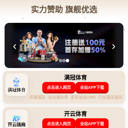
新闻中心
当前位置：
首页
>
新闻中心
濃眉表示我們的進攻偶爾會出現波動但我們可以依
賴我們的防守.
yabo亚博体育
|
2026-08-07 05:00:35
在篮球的世界里，进攻和防守犹如硬币的两面，它们共同决定了一
支球队的胜负。正如**"濃眉表示我們的進攻偶爾會出現波動但我
們可以依賴我們的防守"**所揭示的，看似简单的一句话，却蕴藏
着深刻的战术哲学。在如今竞争激烈的NBA赛季，各支球队如何在