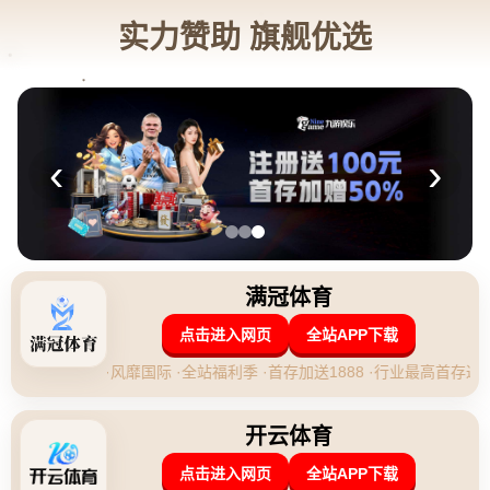
新闻中心
当前位置：
首页
>
新闻中心
刺媒质疑文班全明星先发被抢：美记称詹皇打劫他
湖媒回应小丑.
yabo亚博体育
|
2026-08-08 05:00:38
**詹皇与全明星先发之争：刺媒质疑与湖媒的反击**
在篮球界，关于全明星赛的讨论始终充满激情与争议。*詹姆斯*，
这位**众望所归的篮球巨星**，再次成为全明星先发位置的热门人
选。然而，这一结果却引发了一些媒体的不满，尤其是有刺媒质疑