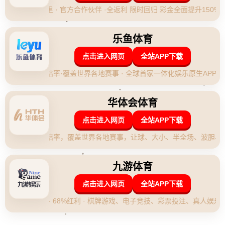
他的当选资格，称其“打劫”了文班。此番言论引发了湖媒的强烈回
应，再次点燃了全明星赛讨论的热潮。
**全明星投票的公平性**
全明星赛向来被视为对球员表现的认可。然而，刺媒认为，票选机
制容易被球迷情感所左右，从而使某些球员的真实表现和贡献被忽
视。他们表示，文班的表现相比詹姆斯更为出色，数据统计显而易
见。以场均得分、篮板和助攻等多项数据来看，文班在当赛季的表
现确实可圈可点。
**詹姆斯的影响力**