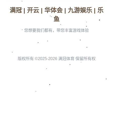
了许多人对这场比赛的预判。
**贝尔托锦上添花**
下半场，昆山FC继续保持进攻火力，**贝尔托**在角球混战中头球
破门，为球队再下一城。这粒进球不仅 凸显了昆山FC在角球战术执
行上的高效，也暴露了恒大在防守策略上的不足。
**防线崩溃，恒大无力回天**
在比赛尾声，昆山FC利用恒大全力进攻的空当，再次打出快速反
击，最终将比分锁定在3-0。这场比赛不仅让昆山FC的球员们信心
倍增，也让广州恒大的士气大受打击。
### 战术分析
在整场比赛中，昆山FC展现出了**高效的战术执行力**和良好的*
*团队协作精神**。他们利用**快速反击**和**稳固防守**的策略
打乱了恒大的节奏，充分展现了“以弱胜强”的精彩表演。而恒大，
则陷入了进攻不力和防线松散的困境，无法有效破解昆山FC的密集
防守。
### 关键球员表现
本场比赛的焦点无疑在于**阿德尼吉和贝尔托**。面对恒大的防
线，他们展现了出色的个人技术和默契的配合。特别是阿德尼吉的
首开纪录，不仅提升了球队士气，也对恒大的防线造成了很大的心
理压力。他们的表现也为未来的比赛打下了良好的基础。