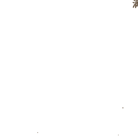
**勇敢面对伤病，莫拉塔的坚定选择**
虽然因伤落选，莫拉塔并未因此缺席国家队的活动。相反
国家队的热爱，也体现了他主动承担领导角色的**责任感*
**”这一关键词的真正内涵。