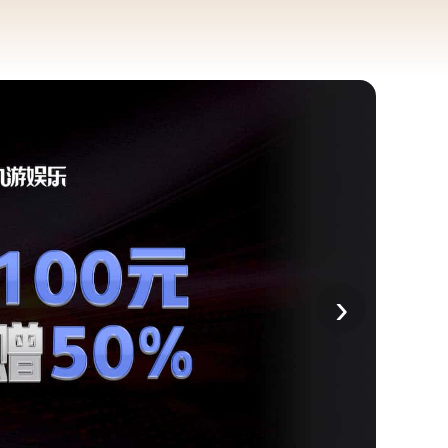
产品中心
新闻中心
联系方式
当前位置：
首页
>
新闻中心
站内搜索
前锋莫拉塔
联系信息
队的深厚情
电话：029-5446883
传真：029-5446883
他将需要一
E-mail：admin@event-yabosports.com