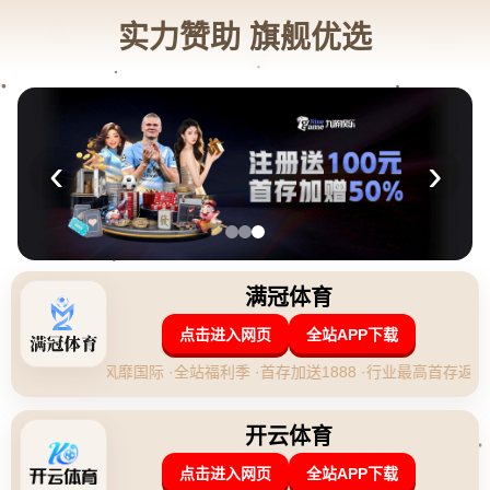
新闻中心
当前位置：
首页
>
新闻中心
火箭签约泰森-钱德勒 新赛季身披19号球衣
yabo亚博体育
|
2026-08-07 05:00:35
**火箭队签约泰森-钱德勒：新赛季身披19号球衣的意义**
在NBA的世界里，每一个赛季的开始都充满了期待和变数。**火箭
队**在新赛季的开端，做出了一个引人注目的决定：签约经验丰富
的中锋**泰森-钱德勒**。这位老将将身披19号球衣，为火箭队注
入新的活力和经验。
**前言：**