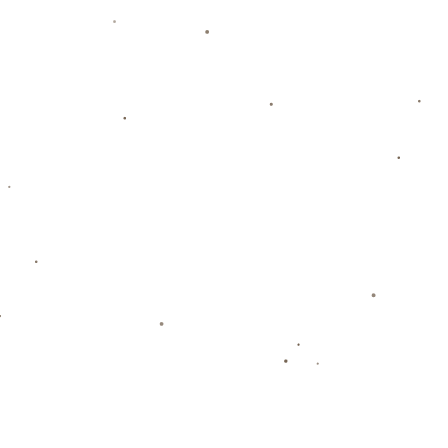
联系信息
电话：029-5446883
传真：029-5446883