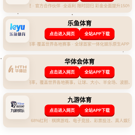
**射手榜的意义**
射手榜不仅仅是对球员进球能力的简单统计，更是对球员在赛场上
表现的全面评价。**进球数**是衡量一名前锋球员价值的重要指
标，而在法甲这样竞争激烈的联赛中，能够在射手榜上名列前茅的
球员无疑是球队的核心力量。
**本赛季的热门射手**
在本赛季，几位球员的表现尤为突出。巴黎圣日耳曼的**基利安·姆
巴佩**依旧是射手榜的有力竞争者。作为法国国家队的主力前锋，
姆巴佩以其惊人的速度和精准的射门技术闻名于世。他在上赛季的
出色表现为他赢得了无数赞誉，本赛季他依然是巴黎圣日耳曼的进
攻核心。
另一位值得关注的球员是里昂的**亚历山大·拉卡泽特**。这位经
验丰富的前锋在回归法甲后，迅速找回了状态。他的**射门技巧**
和**场上意识**使他成为里昂进攻线上的重要一环。
**新星崛起**