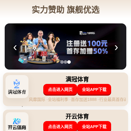
新闻中心
当前位置：
首页
>
新闻中心
2023-2024賽季法國足球甲級聯賽射手榜
yabo亚博体育
|
2026-08-06 05:00:34
**2023-2024赛季法國足球甲級聯賽射手榜：谁将成为新一代射手
王？**
在2023-2024赛季的法國足球甲級聯賽中，射手榜的竞争如火如
荼。每个赛季，球迷们都期待着看到谁能在这场激烈的角逐中脱颖
而出，成为新一代的射手王。**法甲联赛**不仅是法国足球的最高
水平赛事，也是欧洲五大联赛之一，吸引了全球无数球迷的关注。