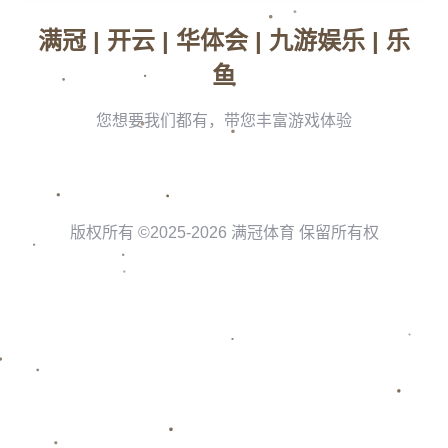
除了倒钩进球，克雷桑在下半场又为球队贡献了一粒进球，完成了
本场比赛的“双响”。这粒进球同样精彩，他在禁区内接到传球后，
冷静地晃过对方门将，将球送入网窝。**克雷桑的双响表现**不仅
证明了他的射门能力，也显示了他在关键时刻的冷静和果断。