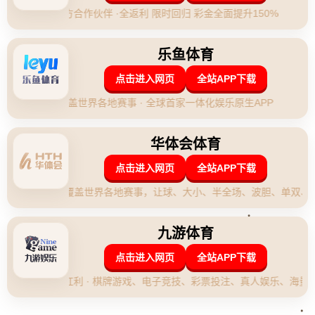
官僚主义通常指的是一种过于依赖规章制度、缺乏灵活性和创新精
神的管理方式。在这种体制下，决策过程往往冗长，效率低下，导
致许多问题得不到及时解决。对于杜兆才而言，这种作风可能使他
在处理事务时显得过于保守，缺乏突破性的思维。
**杜兆才的职业生涯**
杜兆才在政界的多年经验使他积累了丰富的管理知识。然而，正是