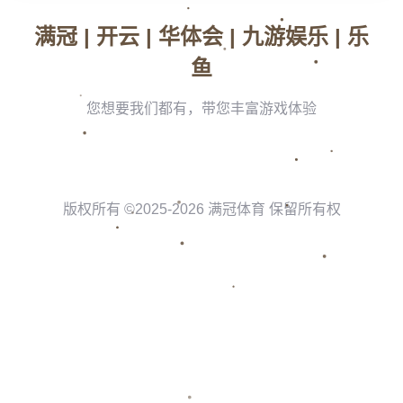
这种经验让他在某些方面显得过于依赖传统的管理方式。记者们指
出，他在处理一些紧急事务时，往往倾向于遵循既定程序，而不是
寻求更为灵活的解决方案。这种做法虽然确保了程序的合规性，但
也可能导致错失良机。
**案例分析：某次政策实施的延误**
在某次政策实施过程中，杜兆才的团队因过于依赖层层审批，导致
政策的推行被严重延误。**这一事件**不仅引发了公众的不满，也
让媒体对他的官僚作风提出了质疑。尽管杜兆才在事后进行了反思
和调整，但这一事件仍然成为他职业生涯中的一个污点。
**官僚作风的根源**