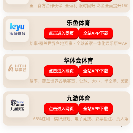
### 意大利的战术布置
从比赛一开始，意大利队就表现出了压倒性的控制力。主教练的战
术再一次得到了验证，他们在中场的控制让以色列队难以展开有效
反击。**意大利利用灵活的跑位和快速的传递**，在前场不断给对
方施加压力。其中，迪洛伦佐的表现尤为突出，他不仅在防守端作
出了贡献，还频频参与进攻，为球队创造了大量的得分机会。