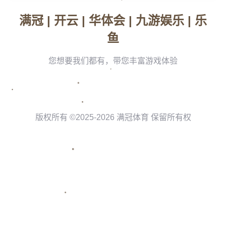
### **比赛回顾：哲科梅开二度，胜负分晓**
本场比赛从一开始，国际米兰便牢牢占据场上主动权。尽管顿涅茨
克矿工试图通过快速反击寻找机会，但国米的中后场防守极其稳
固，让对手很难威胁到门将汉达诺维奇的球门。
到了下半场，场上的僵局终于被打破。第61分钟，佩里西奇在左路
送出一记精准传中，面对对方后卫的严密防守，哲科凭借灵敏的跑