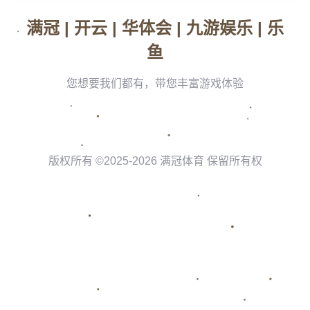
己参与的活动场地。不论是北方的冰雪天地，还是南方的绿意山
峦，每一处都将成为全民健身的舞台。
## **“中国体育彩票”助力公益体育新模板**
作为活动的冠名方，**中国体育彩票**始终致力于通过推动公益体
育事业，为广大民众带来更多健康与快乐。众所周知，中国体育彩
票发行以来不仅为国家体育项目提供了强大资金支持，还持续开展
多元化的公益活动，投身社会事业，帮助无数家庭改善生活条件。
此次登高健身大会，不仅是一次全新年俗与现代体育结合的尝试，
同时也是体育彩票公益属性的直接体现。例如，在北京分会场的一
位家庭参与者就表示，自己通过日常购买体育彩票，既能参与公
益，也给新年登高找到了更多意义。这种**“公益+健身”**的形式
深受市民欢迎，展现了体育彩票致力于公益事业的初心。