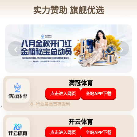
新闻中心
当前位置：
首页
>
新闻中心
争议！火箭惜负国王止5连胜 快船大胜开拓者.
yabo亚博体育
|
2026-08-07 05:00:35
**争议！火箭惜负国王止5连胜 快船大胜开拓者：NBA赛场的跌宕
与转折**
在过去的一周中，NBA赛场上演了一幕幕让人目不暇接的比赛，而
**火箭对阵国王的比赛**无疑是其中一场极具戏剧性的赛事。*火
箭队在连胜五场的激情狂潮中，遭遇了国王队的顽强阻击，他们究
竟如何在决胜的关键时刻失去了风头？*与此同时，**快船队以一