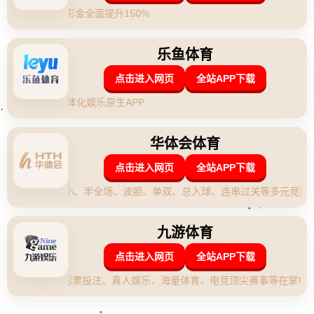
场大胜迎击了开拓者，**他们展现了赛场上的绝对实力。这两场比
赛不仅让篮球爱好者大呼过瘾，也引发了球迷及媒体对比赛细节的
广泛讨论。
**火箭VS国王：遗憾与质疑并存**
火箭队于本场比赛中竭尽全力，但最终以3分之差惜败于国王。与
以往比赛相比，火箭球员在这场对抗中的表现却饱受争议。一方